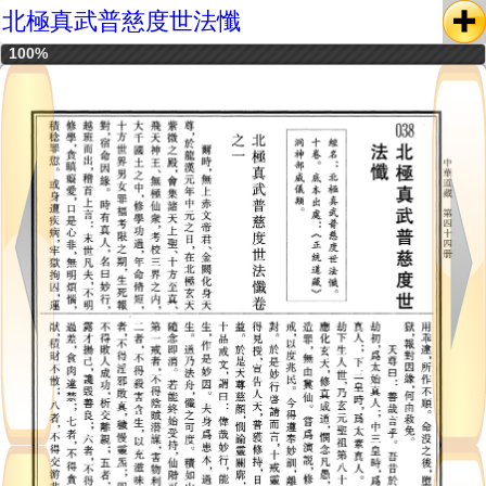
北極真武普慈度世法懺
100%