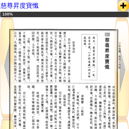
慈尊昇度寶懺
100%