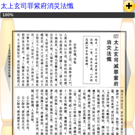
太上玄司罪紫府消災法懺
100%