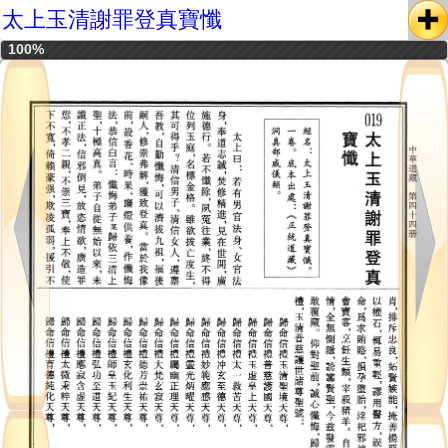
太上玉清謝罪登真寶懺
100%