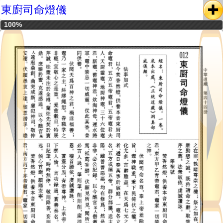
東廚司命燈儀
100%