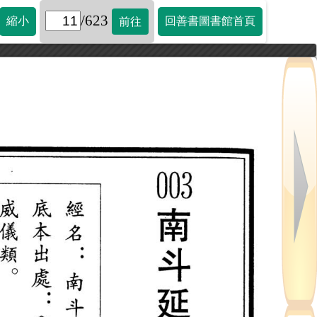
/623
縮小
回善書圖書館首頁
前往