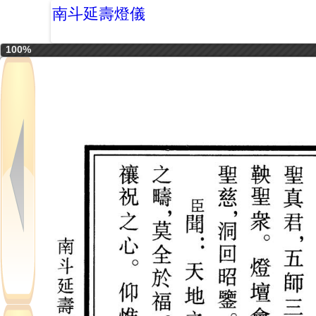
南斗延壽燈儀
100%