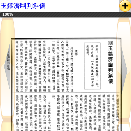
玉籙濟幽判斛儀
100%