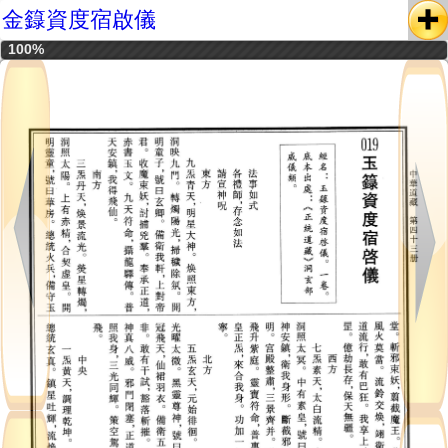
金籙資度宿啟儀
100%