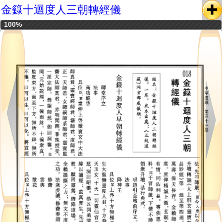
金籙十迴度人三朝轉經儀
100%