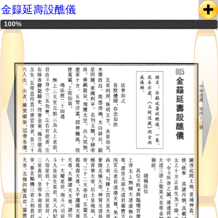
金籙延壽設醮儀
100%