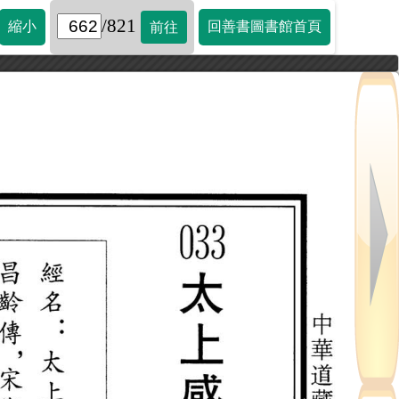
/821
縮小
回善書圖書館首頁
前往