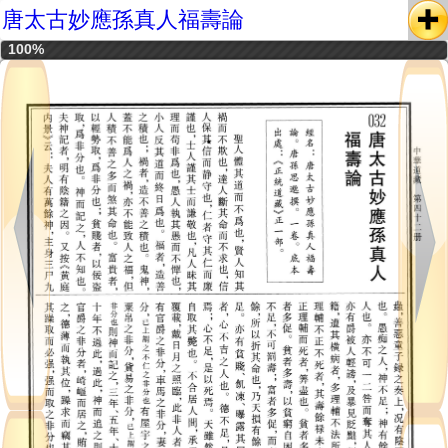
唐太古妙應孫真人福壽論
100%