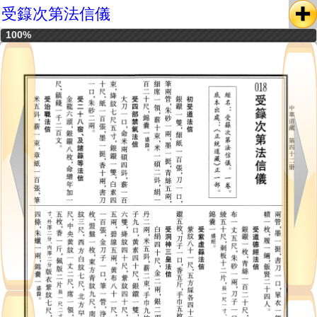
受籙次第法信儀
100%