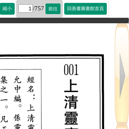
/757
縮小
回善書圖書館首頁
前往