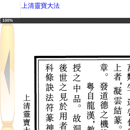
上清靈寶大法
100%