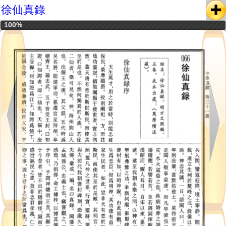
徐仙真錄
100%