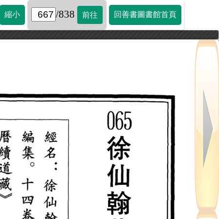
/838
縮小
回善書圖書館首頁
前往