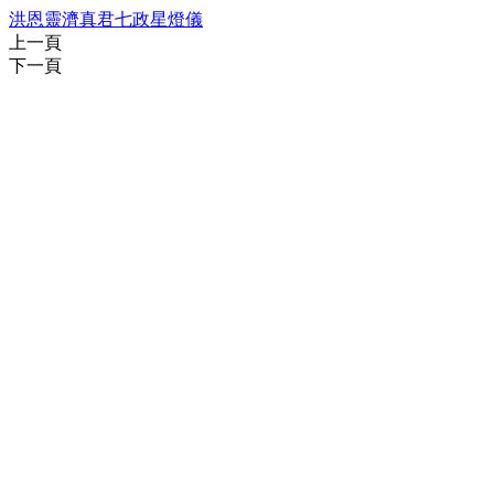
洪恩靈濟真君七政星燈儀
上一頁
下一頁