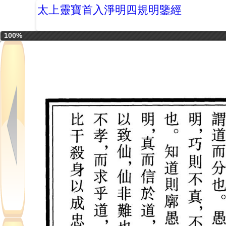
太上靈寶首入淨明四規明鑒經
100%