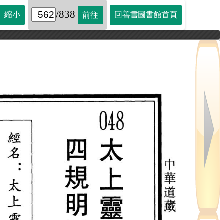
/838
縮小
回善書圖書館首頁
前往