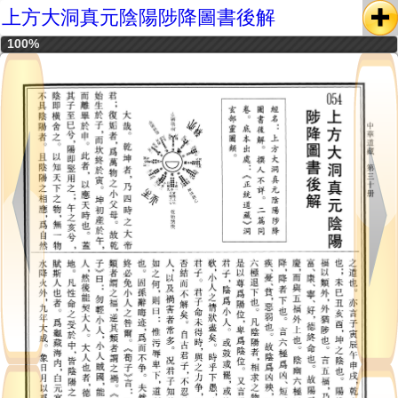
上方大洞真元陰陽陟降圖書後解
100%