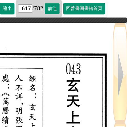
/782
縮小
回善書圖書館首頁
前往