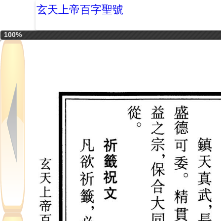
玄天上帝百字聖號
100%