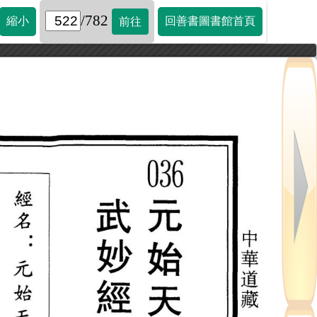
/782
縮小
回善書圖書館首頁
前往