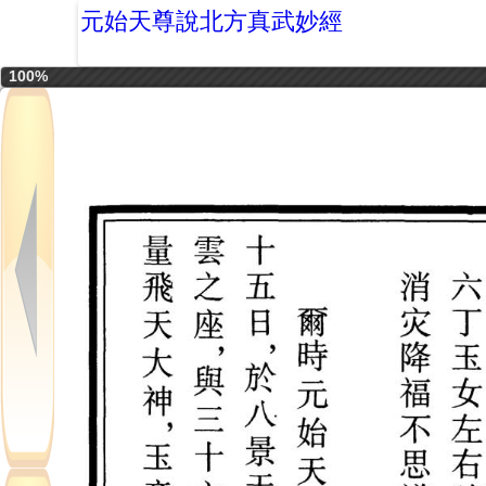
元始天尊說北方真武妙經
100%