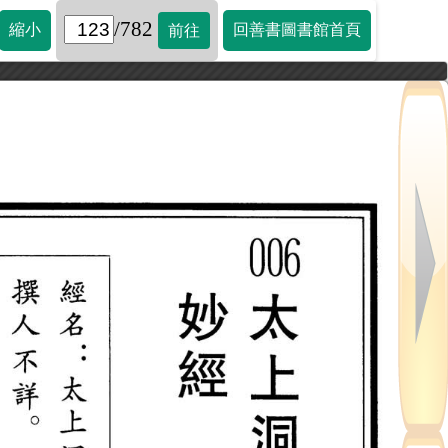
/782
縮小
回善書圖書館首頁
前往