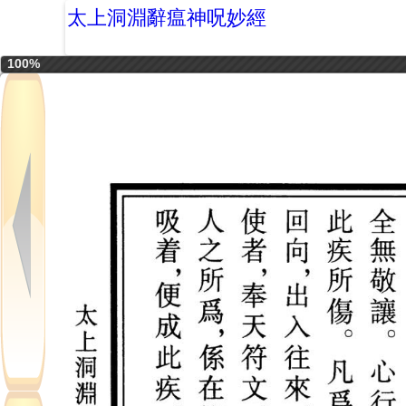
太上洞淵辭瘟神呪妙經
100%