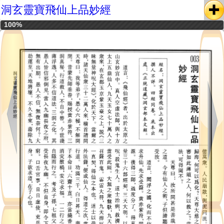
洞玄靈寶飛仙上品妙經
100%