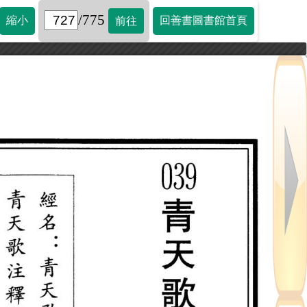
/775
縮小
回善書圖書館首頁
前往