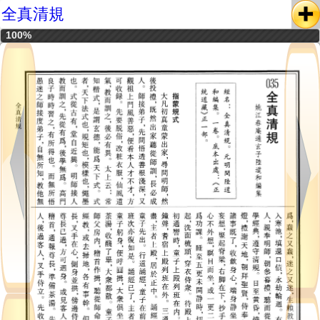
全真清規
100%