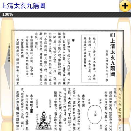
上清太玄九陽圖
100%