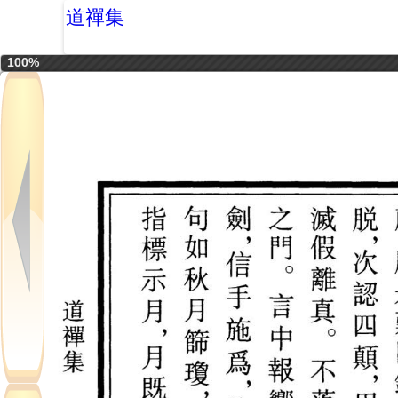
道禪集
100%