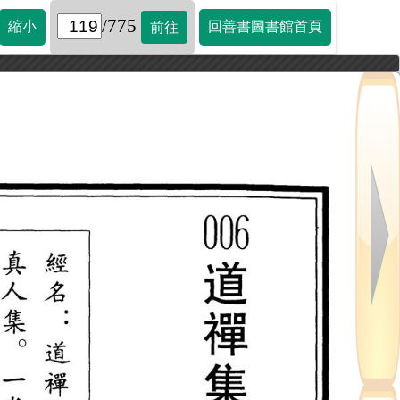
/775
縮小
回善書圖書館首頁
前往