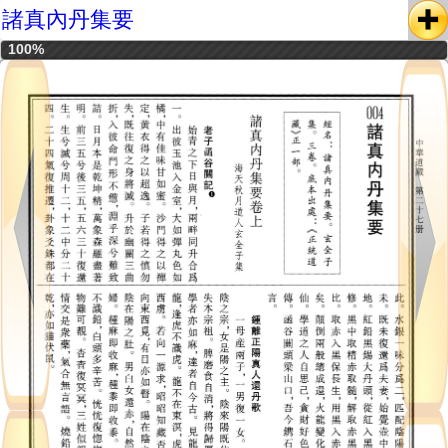
諸真內丹集要
100%