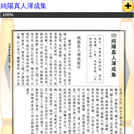
純陽真人渾成集
100%