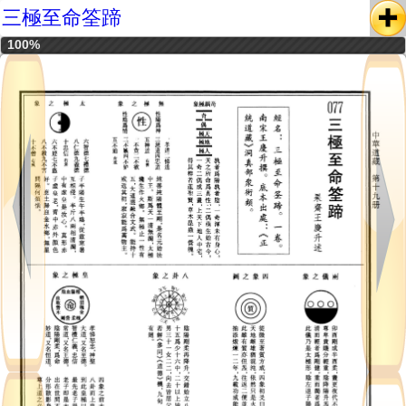
三極至命筌蹄
100%