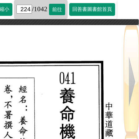
/1042
縮小
回善書圖書館首頁
前往