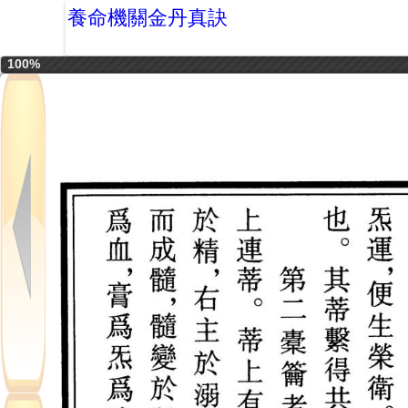
養命機關金丹真訣
100%