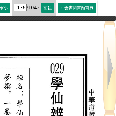
/1042
縮小
回善書圖書館首頁
前往