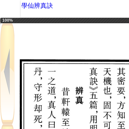
學仙辨真訣
100%