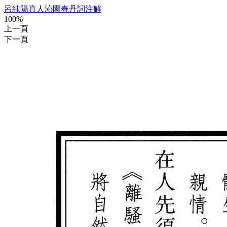
呂純陽真人沁園春丹詞注解
100%
上一頁
下一頁