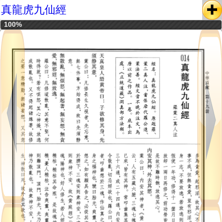
真龍虎九仙經
100%