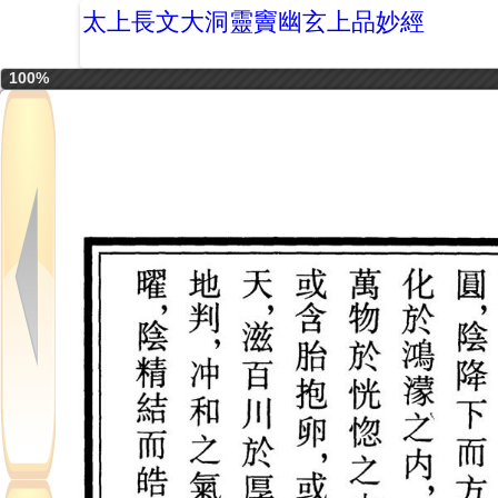
太上長文大洞靈竇幽玄上品妙經
100%