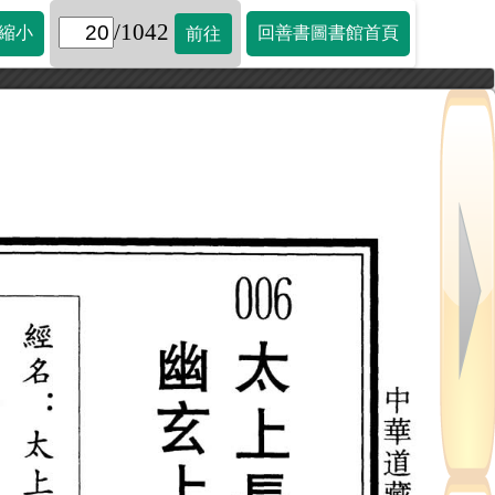
/1042
縮小
回善書圖書館首頁
前往