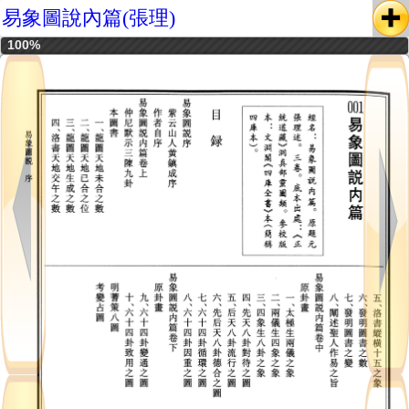
易象圖說內篇(張理)
100%