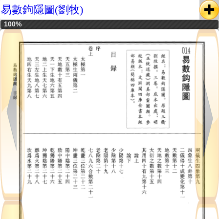
易數鉤隱圖(劉牧)
100%