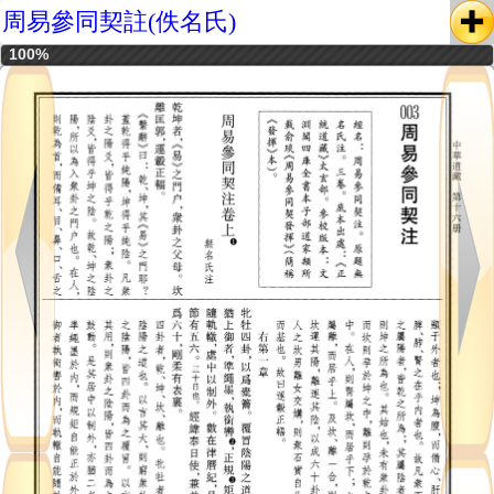
周易參同契註(佚名氏)
100%