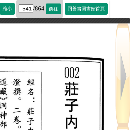
/864
縮小
回善書圖書館首頁
前往