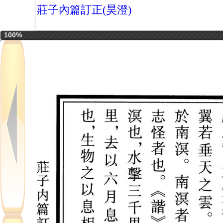
莊子內篇訂正(昊澄)
100%