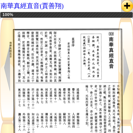
南華真經直音(賈善翔)
100%