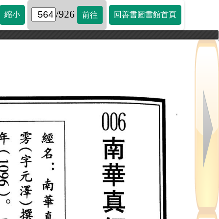
/926
縮小
回善書圖書館首頁
前往