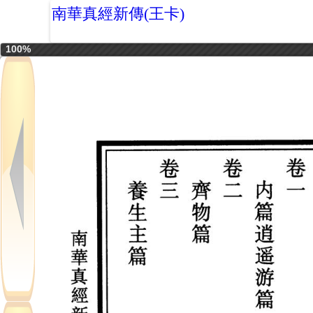
南華真經新傳(王卡)
100%