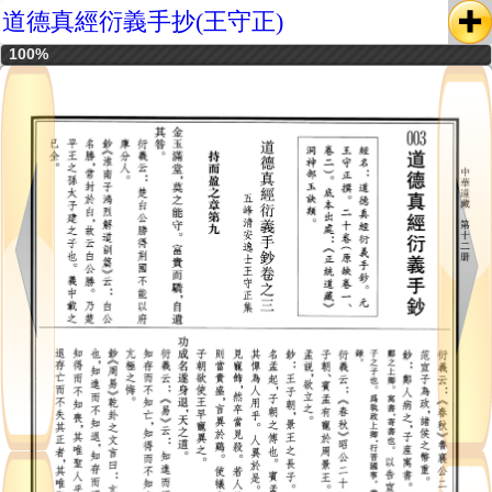
道德真經衍義手抄(王守正)
100%