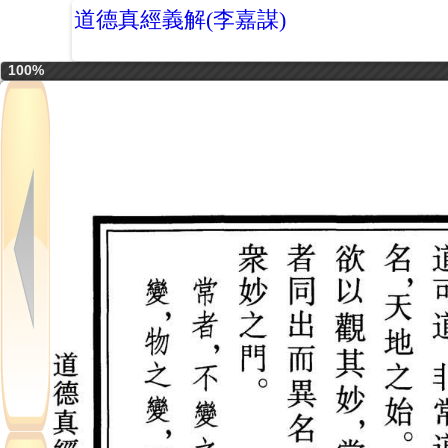
道德真經義解(李嘉謀)
100%