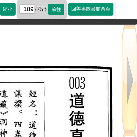
/753
縮小
回善書圖書館首頁
前往