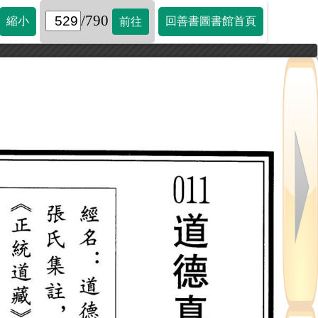
/790
縮小
回善書圖書館首頁
前往