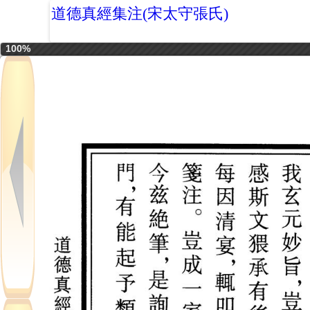
道德真經集注(宋太守張氏)
100%