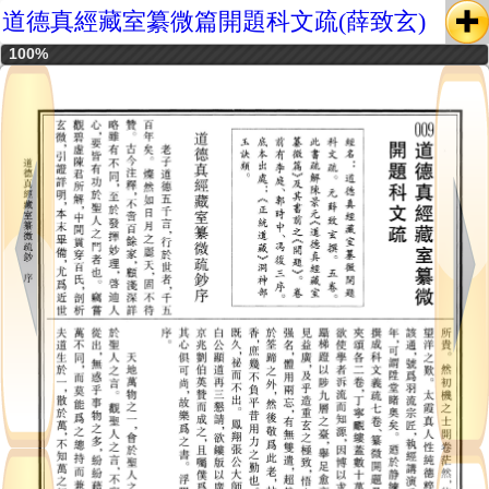
道德真經藏室纂微篇開題科文疏(薛致玄)
100%