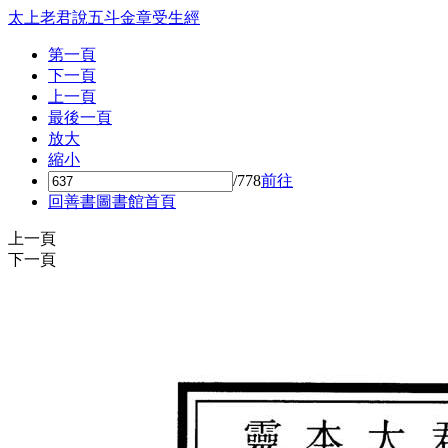
太上老君說五斗金章受生經
第一頁
下一頁
上一頁
最後一頁
放大
縮小
/778
前往
回善書圖書館首頁
上一頁
下一頁