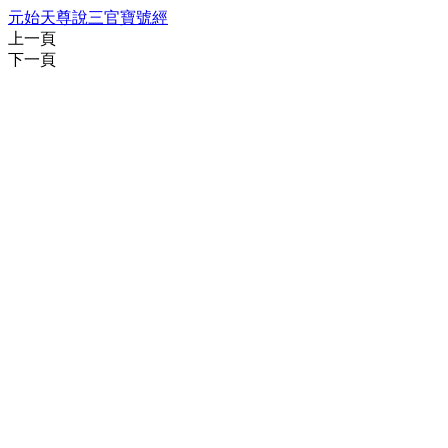
元始天尊說三官寶號經
上一頁
下一頁