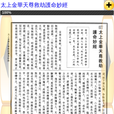
太上金華天尊救劫護命妙經
100%