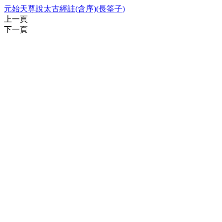
元始天尊說太古經註(含序)(長筌子)
上一頁
下一頁