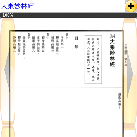
大乘妙林經
100%